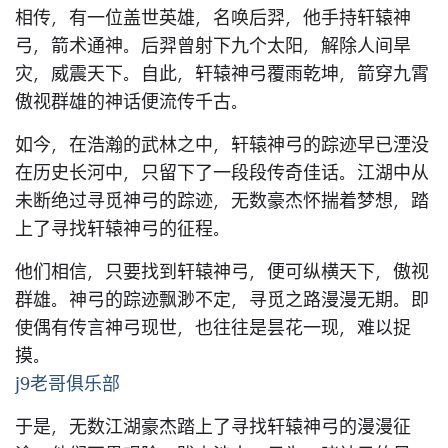
相传，有一位盖世英雄，名唤后羿，他手持轩辕神
弓，箭术通神。后羿曾射下九个太阳，解除人间旱
灾，威震天下。自此，轩辕神弓覆雨乾坤，箭穿九霄
傲视群雄的神话便流传千古。
如今，在浩瀚的武林之中，轩辕神弓的踪迹早已湮没
在历史长河中，只留下了一段段传奇佳话。江湖中从
未断绝过寻觅神弓的踪迹，无数豪杰怀揣着梦想，踏
上了寻找轩辕神弓的征程。
他们相信，只要找到轩辕神弓，便可纵横天下，傲视
群雄。神弓的踪迹飘渺不定，寻觅之路漫漫无期。即
使偶有传言神弓现世，也往往是昙花一现，难以捉
摸。
j9老哥俱乐部
于是，无数江湖豪杰踏上了寻找轩辕神弓的漫漫征