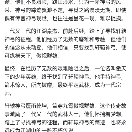
途。他们不畏艰险，跋山涉水，只为一睹神弓的风
采。神弓的踪迹飘渺不定，寻觅之路漫漫无期。即使
偶有传言神弓现世，也往往是昙花一现，难以捉摸。
一代又一代的江湖豪杰，前赴后继，踏上了寻找轩辕
神弓的征程。他们经历了无数的磨难和考验，但他们
的信念从未动摇。他们相信，只要找到轩辕神弓，便
可纵横天下，傲视群雄。
最终，在经历了无数的艰难险阻之后，一位名叫傲天
下的少年英雄，终于找到了轩辕神弓。他手持神弓，
箭术惊人，所向披靡，最终平定武林，成为一代宗
师。
轩辕神弓覆雨乾坤，箭穿九霄傲视群雄。这个传奇故
事激励了一代又一代的武林人士，他们怀揣着梦想，
踏上了寻找神弓的征程。而轩辕神弓的踪迹，也将永
远成为江湖中的一段不朽传说。