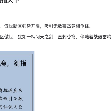
剑指天下
。傲世新区强势开启，吸引无数豪杰竞相争锋。
区傲世，犹如一柄问天之剑，直刺苍穹。伴随着战鼓雷