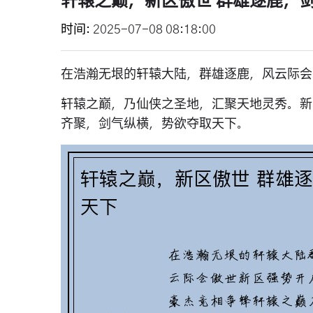
轩辕之巅，新区傲世 群雄逐鹿，
时间
2025-07-08 08:18:00
在浩瀚无垠的轩辕大陆，群雄逐鹿，风云际会
轩辕之巅，乃仙侠之圣地，汇聚天地灵秀。新
齐聚，剑气纵横，势欲夺取天下。